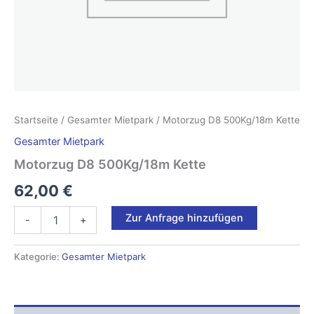
Startseite
/
Gesamter Mietpark
/ Motorzug D8 500Kg/18m Kette
Gesamter Mietpark
Motorzug D8 500Kg/18m Kette
62,00
€
Motorzug
Zur Anfrage hinzufügen
-
+
D8
500Kg/18m
Kette
Kategorie:
Gesamter Mietpark
Menge