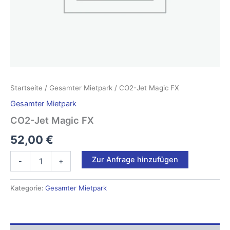
Startseite
/
Gesamter Mietpark
/ CO2-Jet Magic FX
Gesamter Mietpark
CO2-Jet Magic FX
52,00
€
CO2-
Zur Anfrage hinzufügen
-
+
Jet
Magic
FX
Kategorie:
Gesamter Mietpark
Menge