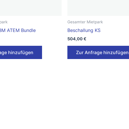
park
Gesamter Mietpark
 BM ATEM Bundle
Beschallung KS
504,00
€
age hinzufügen
Zur Anfrage hinzufügen