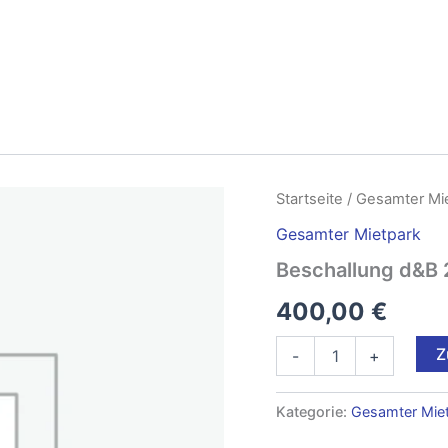
Startseite
/
Gesamter Mi
Gesamter Mietpark
Beschallung d&B 
400,00
€
Beschallung
Z
-
+
d&B
2
x
Kategorie:
Gesamter Mie
4
Menge